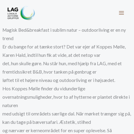
Gå
til
indholdet
Magisk Bed&breakfast i sublim natur – outdoorliving er en ny
trend
Er du bange for at tænke stort? Det var ejer af Koppes Mølle,
Karen Hald, indtil hun fik at vide, at det netop var
det, hun skulle gøre. Nu står hun, med hjælp fra LAG, med et
fremtidssikret B&B, hvor tanken på genbrug er
løftet til et højere niveau og outdoorliving er i højsædet.
Hos Koppes Mølle finder du vidunderlige
overnatningsmuligheder, hvor to af hytterne er plantet direkte i
naturen
med udsigt til områdets særlige dal. Når mørket trænger sig på,
kan du tage på bæversafari. Æstetik, stilhed
og nærvær er kerneområdet for en super oplevelse. Så