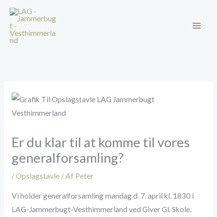
Gå
til
indholdet
Er du klar til at komme til vores
generalforsamling?
/
Opslagstavle
/ Af
Peter
Vi holder generalforsamling mandag d. 7. april kl. 1830 i
LAG-Jammerbugt-Vesthimmerland ved Giver Gl. Skole.