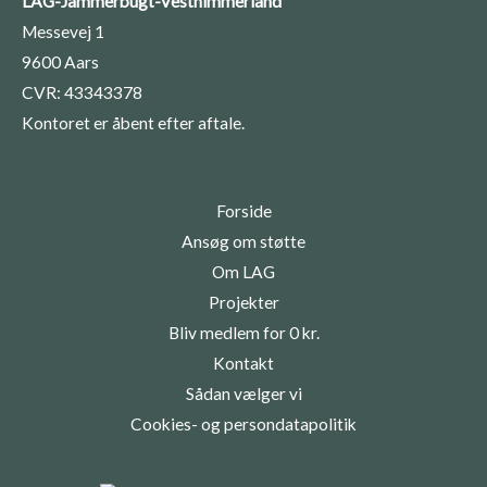
LAG-Jammerbugt-Vesthimmerland
Messevej 1
9600 Aars
CVR: 43343378
Kontoret er åbent efter aftale.
Forside
Ansøg om støtte
Om LAG
Projekter
Bliv medlem for 0 kr.
Kontakt
Sådan vælger vi
Cookies- og persondatapolitik