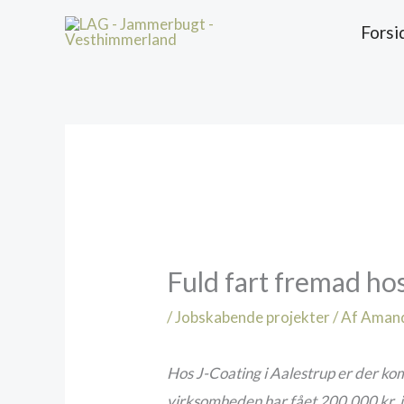
Gå
Forsi
til
indholdet
Fuld fart fremad ho
/
Jobskabende projekter
/ Af
Aman
Hos J-Coating i Aalestrup er der ko
virksomheden har fået 200.000 kr. i 