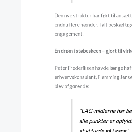
Den nye struktur har ført til ansæt
endnu flere hænder. I alt beskæfti
engagement.
En drøm i støbeskeen – gjort til vi
Peter Frederiksen havde længe haft 
erhvervskonsulent, Flemming Jensen
blev afgørende:
”LAG-midlerne har betyd
alle punkter er opfyl
at vi turde gå i gang.”