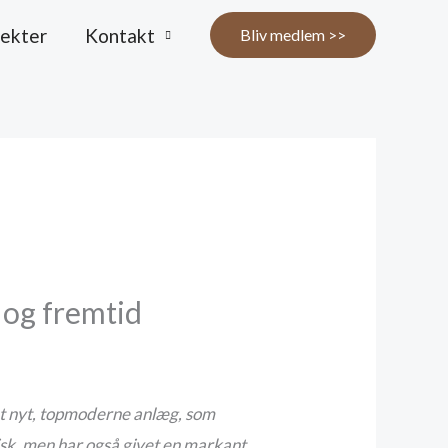
jekter
Kontakt
Bliv medlem >>
 og fremtid
et nyt, topmoderne anlæg, som
sisk, men har også givet en markant