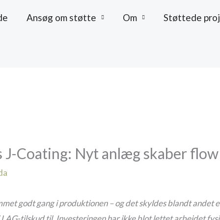
de
Ansøg om støtte
Om
Støttede pro
s J-Coating: Nyt anlæg skaber flow
da
mmet godt gang i produktionen – og det skyldes blandt andet 
LAG-tilskud til. Investeringen har ikke blot lettet arbejdet fy