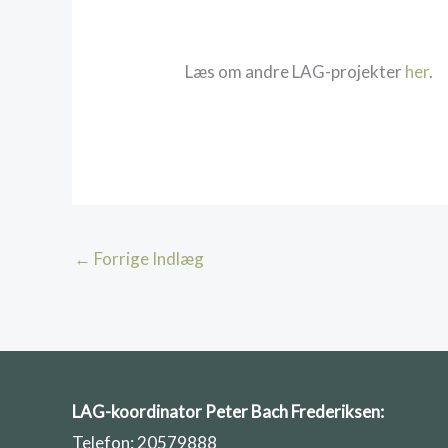
Læs om andre LAG-projekter
her
.
←
Forrige Indlæg
LAG-koordinator Peter Bach Frederiksen:
Telefon: 20579888