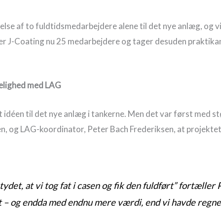
telse af to fuldtidsmedarbejdere alene til det nye anlæg, og
ger J-Coating nu 25 medarbejdere og tager desuden praktikant
rkelighed med LAG
idéen til det nye anlæg i tankerne. Men det var først med st
, og LAG-koordinator, Peter Bach Frederiksen, at projektet
et, at vi tog fat i casen og fik den fuldført” fortæller P
dt – og endda med endnu mere værdi, end vi havde regnet