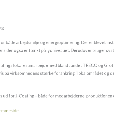
ing
både arbejdsmiljø og energioptimering. Der er blevet instal
mens der også er tænkt på lydniveauet. Derudover bruger syste
Coatings lokale samarbejde med blandt andet TRECO og Grot
vis på virksomhedens stærke forankring i lokalområdet og deres
s ud for J-Coating – både for medarbejderne, produktionen 
jemmeside
.