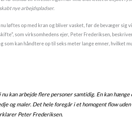
skabt nye arbejdspladser.
nu løftes op med kran og bliver vasket, før de bevæger sig v
skifte”, som virksomhedens ejer, Peter Frederiksen, beskrive
og som kan håndtere op til seks meter lange emner, hvilket 
vi nu kan arbejde flere personer samtidig. En kan hænge 
edje og maler. Det hele foregår i et homogent flow uden
orklarer Peter Frederiksen.